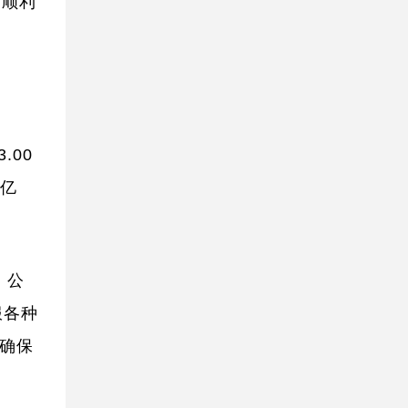
已顺利
.00
0亿
，公
服各种
源确保