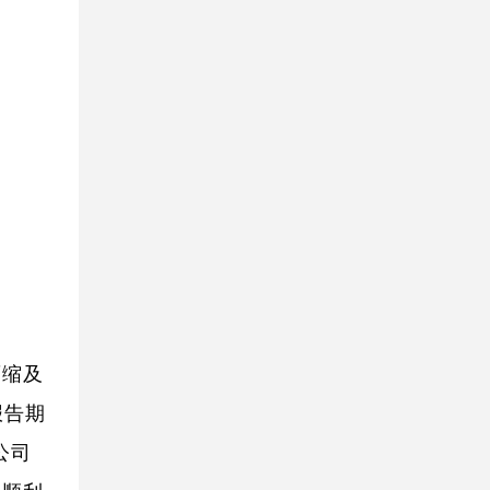
萎缩及
报告期
公司