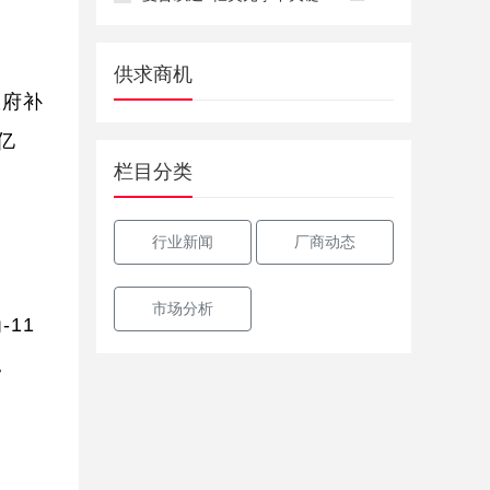
供求商机
政府补
亿
栏目分类
行业新闻
厂商动态
市场分析
11
。