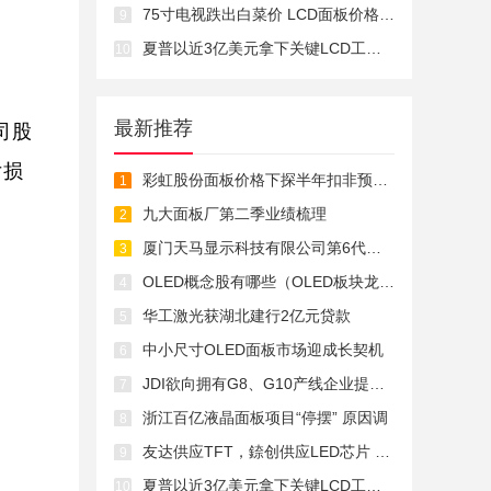
75寸电视跌出白菜价 LCD面板价格继续跳
9
夏普以近3亿美元拿下关键LCD工厂SDP所
10
最新推荐
司股
亏损
彩虹股份面板价格下探半年扣非预亏17亿
1
九大面板厂第二季业绩梳理
2
厦门天马显示科技有限公司第6代柔性AMO
3
OLED概念股有哪些（OLED板块龙头股一览
4
华工激光获湖北建行2亿元贷款
5
中小尺寸OLED面板市场迎成长契机
6
JDI欲向拥有G8、G10产线企业提供eLEAP
7
浙江百亿液晶面板项目“停摆” 原因调
8
友达供应TFT，錼创供应LED芯片 三星今
9
夏普以近3亿美元拿下关键LCD工厂SDP所
10