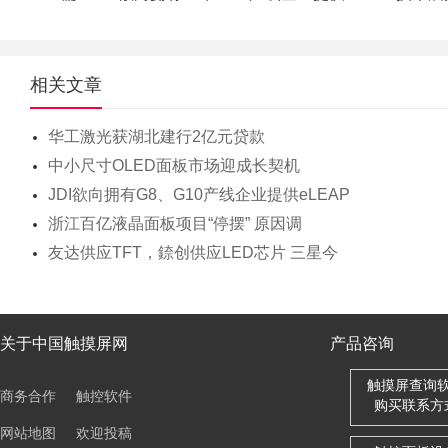
相关文章
华工激光获湖北建行2亿元贷款
中小尺寸OLED面板市场迎成长契机
JDI欲向拥有G8、G10产线企业提供eLEAP
浙江百亿液晶面板项目“停摆” 原因调
友达供应TFT，錼创供应LED芯片 三星今
关于中国触摸屏网
产品咨询
触摸屏查询
商务合作
触控软件
购买联系方
网站地图
欢迎投稿