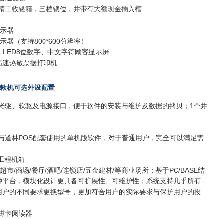
收银箱，三档锁位，并带有大额现金插入槽
显示器
显示器（支持800*600分辨率）
8L LED8位数字、中文字符顾客显示屏
58高速热敏票据打印机
00收款机可选外设配置
驱、软驱及电源接口，便于软件的安装与维护及数据的拷贝；1个并
与道林POS配套使用的单机版软件，对于普通用户，完全可以满足需
工程机箱
市/商场/餐厅/酒吧/连锁店/五金建材/等商业场所；基于PC/BASE结
种平台，模块化设计更具备可扩展性、可维护性；系统支持几乎所有
用户的不同要求更换型号，更加符合用户的实际要求与保护用户的投
磁卡阅读器