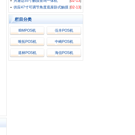
兴通达55寸触摸查询一体机
[
02-13
]
XTD550
供应47寸可调节角度底座卧式触摸
[
02-13
]
栏目分类
IBMPOS机
伍丰POS机
唯拓POS机
中崎POS机
道林POS机
海信POS机