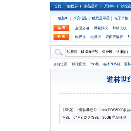
首页
触摸屏
液晶显示
原材料
触控
触控IC
研究报告
触摸显示器
电子白板
品 牌
点面光电
洪毅触摸
邦纳人机
分 类
电容屏
电阻屏
表面声波屏
当前位置：
触控面板
-
Pos机
-
道林POS机
-
道林世
道林世纪 
【导读】：道林世纪 Dot Link POS600
(MB): 64MB 硬盘(GB): 20GB 电源性能