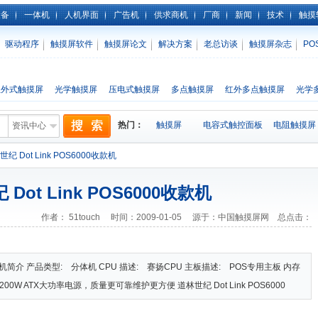
设备
一体机
人机界面
广告机
供求商机
厂商
新闻
技术
触摸
驱动程序
触摸屏软件
触摸屏论文
解决方案
老总访谈
触摸屏杂志
PO
红外式触摸屏
光学触摸屏
压电式触摸屏
多点触摸屏
红外多点触摸屏
光学
热门：
触摸屏
电容式触控面板
电阻触摸屏
资讯中心
纪 Dot Link POS6000收款机
Dot Link POS6000收款机
作者： 51touch 时间：2009-01-05 源于：中国触摸屏网 总点击：
0收款机简介 产品类型: 分体机 CPU 描述: 赛扬CPU 主板描述: POS专用主板 内存
: 200W ATX大功率电源，质量更可靠维护更方便 道林世纪 Dot Link POS6000