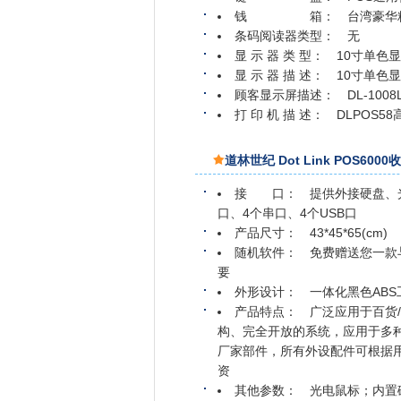
钱 箱： 台湾豪华精工
条码阅读器类型： 无
显 示 器 类 型： 10寸单色
显 示 器 描 述： 10寸单色
顾客显示屏描述： DL-100
打 印 机 描 述： DLPOS
道林世纪 Dot Link POS60
接 口： 提供外接硬盘、光
口、4个串口、4个USB口
产品尺寸： 43*45*65(cm)
随机软件： 免费赠送您一款
要
外形设计： 一体化黑色ABS
产品特点： 广泛应用于百货/超
构、完全开放的系统，应用于多
厂家部件，所有外设配件可根据
资
其他参数： 光电鼠标；内置