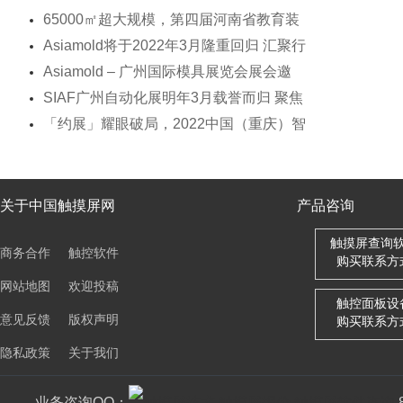
65000㎡超大规模，第四届河南省教育装
Asiamold将于2022年3月隆重回归 汇聚行
Asiamold – 广州国际模具展览会展会邀
SIAF广州自动化展明年3月载誉而归 聚焦
「约展」耀眼破局，2022中国（重庆）智
关于中国触摸屏网
产品咨询
触摸屏查询
商务合作
触控软件
购买联系方
网站地图
欢迎投稿
触控面板设
意见反馈
版权声明
购买联系方
隐私政策
关于我们
业务咨询QQ：