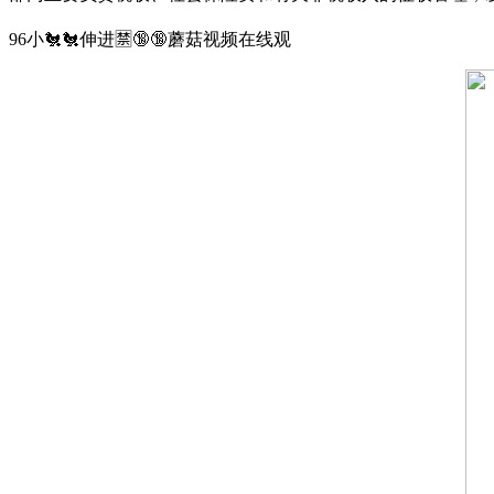
96小🐔🐔伸进🈲🔞🔞蘑菇视频在线观