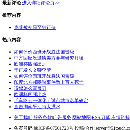
最新评论
进入详细评论页>>
推荐内容
克莱被交易至独行侠
热点内容
如何评价西班牙战胜法国晋级
中方回应没邀请美方参与研究月壤
欧洲杯四强出炉
于正发长文聊李梦
如何评价西班牙战胜法国晋级
印度北方邦踩踏事件致上百人死亡
遗憾怎么写最刀
欧洲杯四强出炉
「车路云一体化」试点城市名单确定
直击湖南平江特大洪水
关于我们
|
服务条款
|
广告服务
|
网站地图
|
RSS 订阅
|
友情链接
备案号码:豫ICP备07501723号 投稿/合作:server@51touch.c