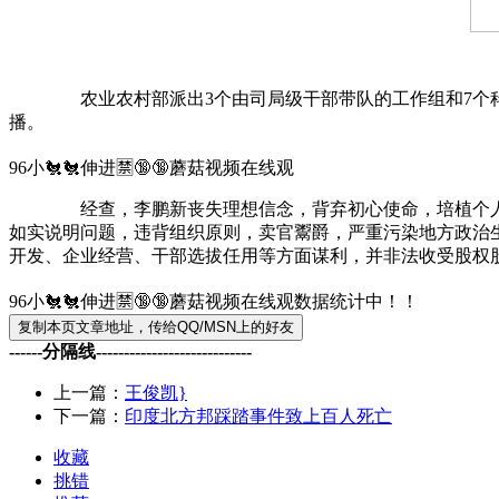
农业农村部派出3个由司局级干部带队的工作组和7个科技
播。
96小🐔🐔伸进🈲🔞🔞蘑菇视频在线观
经查，李鹏新丧失理想信念，背弃初心使命，培植个人势力
如实说明问题，违背组织原则，卖官鬻爵，严重污染地方政治
开发、企业经营、干部选拔任用等方面谋利，并非法收受股权
96小🐔🐔伸进🈲🔞🔞蘑菇视频在线观数据统计中！！
------分隔线----------------------------
上一篇：
王俊凯}
下一篇：
印度北方邦踩踏事件致上百人死亡
收藏
挑错