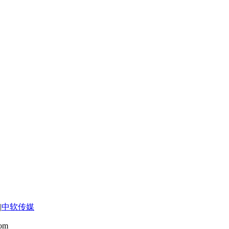
|
中软传媒
om