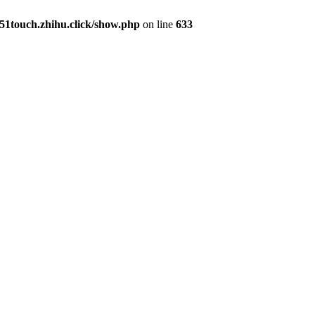
1touch.zhihu.click/show.php
on line
633