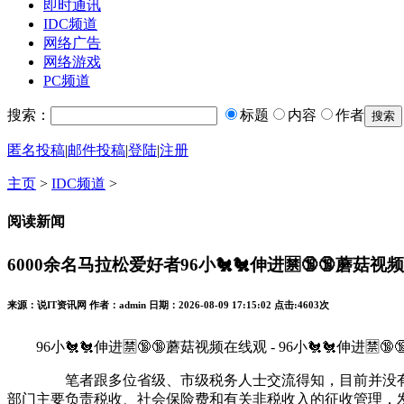
即时通讯
IDC频道
网络广告
网络游戏
PC频道
搜索：
标题
内容
作者
匿名投稿
|
邮件投稿
|
登陆
|
注册
主页
>
IDC频道
>
阅读新闻
6000余名马拉松爱好者96小🐔🐔伸进🈲🔞🔞蘑
来源：说IT资讯网 作者：admin 日期：2026-08-09 17:15:02 点击:
4603次
96小🐔🐔伸进🈲🔞🔞蘑菇视频在线观 - 96小🐔🐔伸进🈲
笔者跟多位省级、市级税务人士交流得知，目前并没有全国
部门主要负责税收、社会保险费和有关非税收入的征收管理，