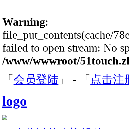
Warning
:
file_put_contents(cache/
failed to open stream: No sp
/www/wwwroot/51touch.zh
「
会员登陆
」 - 「
点击注
logo