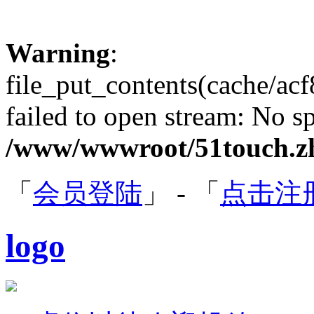
Warning
:
file_put_contents(cache/a
failed to open stream: No sp
/www/wwwroot/51touch.zh
「
会员登陆
」 - 「
点击注
logo