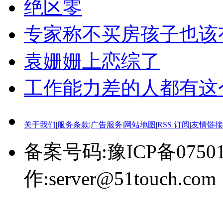
绝区零
专家称不买房孩子也该
袁姗姗上恋综了
工作能力差的人都有这
关于我们
|
服务条款
|
广告服务
|
网站地图
|
RSS 订阅
|
友情链接
备案号码:豫ICP备0750
作:server@51touch.com