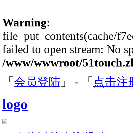
Warning
:
file_put_contents(cache/f
failed to open stream: No sp
/www/wwwroot/51touch.zh
「
会员登陆
」 - 「
点击注
logo