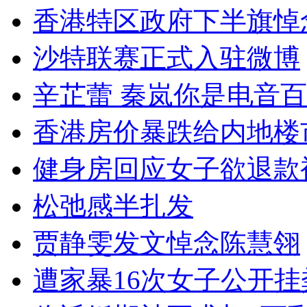
香港特区政府下半旗悼
沙特联赛正式入驻微博
辛芷蕾 秦岚你是电音
香港房价暴跌给内地楼
健身房回应女子欲退款
松弛感半扎发
贾静雯发文悼念陈慧翎
遭家暴16次女子公开