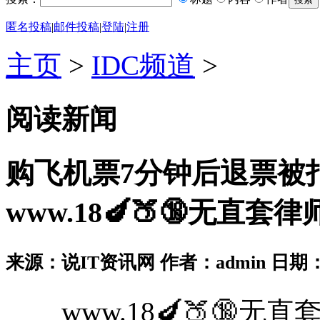
匿名投稿
|
邮件投稿
|
登陆
|
注册
主页
>
IDC频道
>
阅读新闻
购飞机票7分钟后退票被扣
www.18🍆🍑🔞无直套
来源：说IT资讯网 作者：admin 日期：2026
www.18🍆🍑🔞无直套 -