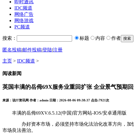
即时通讯
IDC频道
网络广告
网络游戏
PC频道
搜索：
标题
内容
作者
匿名投稿
|
邮件投稿
|
登陆
|
注册
主页
>
IDC频道
>
阅读新闻
英国丰满的岳㑄69X服务业重回扩张 企业景气预期回
来源：说IT资讯网 作者：admin 日期：2026-08-06 09:38:37 点击:
7921次
丰满的岳㑄69XV.6.5.12(中国)官方网站-IOS/安卓通用版
办好资本市场，必须坚持市场化法治化改革方向，加快上市
市场良法善治。