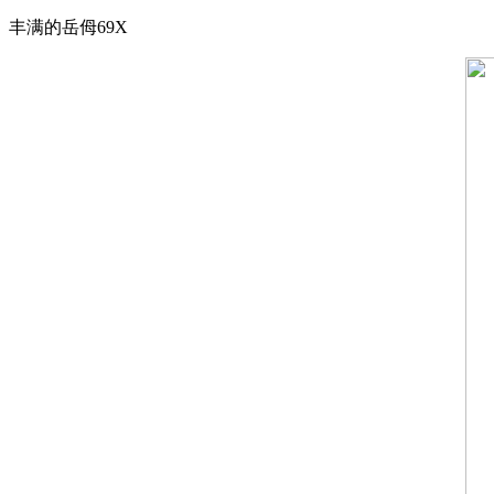
丰满的岳㑄69X