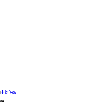
|
中软传媒
om