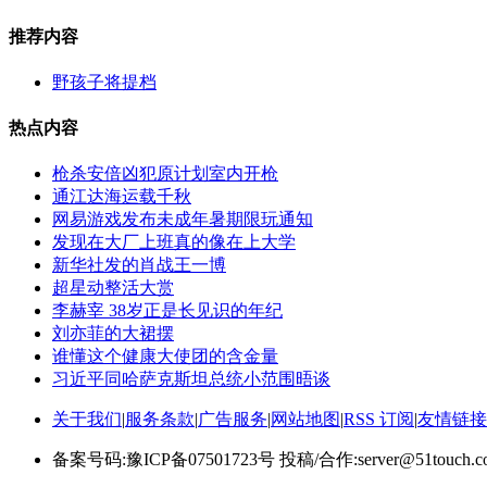
推荐内容
野孩子将提档
热点内容
枪杀安倍凶犯原计划室内开枪
通江达海运载千秋
网易游戏发布未成年暑期限玩通知
发现在大厂上班真的像在上大学
新华社发的肖战王一博
超星动整活大赏
李赫宰 38岁正是长见识的年纪
刘亦菲的大裙摆
谁懂这个健康大使团的含金量
习近平同哈萨克斯坦总统小范围晤谈
关于我们
|
服务条款
|
广告服务
|
网站地图
|
RSS 订阅
|
友情链接
备案号码:豫ICP备07501723号 投稿/合作:server@51touch.c