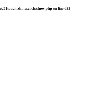
/51touch.zhihu.click/show.php
on line
633