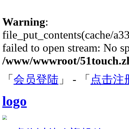
Warning
:
file_put_contents(cache/
failed to open stream: No sp
/www/wwwroot/51touch.zh
「
会员登陆
」 - 「
点击注
logo