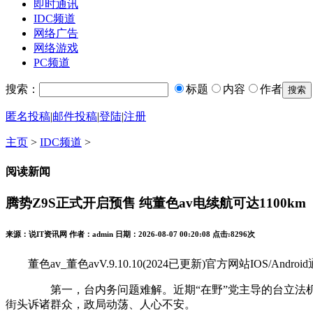
即时通讯
IDC频道
网络广告
网络游戏
PC频道
搜索：
标题
内容
作者
匿名投稿
|
邮件投稿
|
登陆
|
注册
主页
>
IDC频道
>
阅读新闻
腾势Z9S正式开启预售 纯董色av电续航可达1100km
来源：说IT资讯网 作者：admin 日期：2026-08-07 00:20:08 点击:
8296次
董色av_董色avV.9.10.10(2024已更新)官方网站IOS/Androi
第一，台内务问题难解。近期“在野”党主导的台立法机构
街头诉诸群众，政局动荡、人心不安。