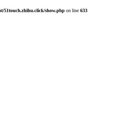
51touch.zhihu.click/show.php
on line
633