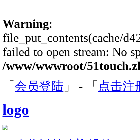
Warning
:
file_put_contents(cache/
failed to open stream: No sp
/www/wwwroot/51touch.zh
「
会员登陆
」 - 「
点击注
logo