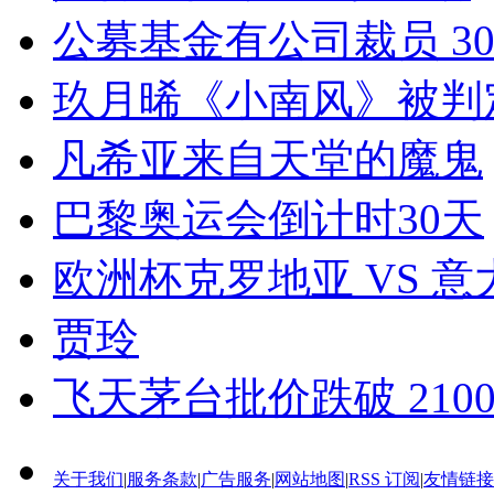
公募基金有公司裁员 30
玖月晞《小南风》被判
凡希亚来自天堂的魔鬼
巴黎奥运会倒计时30天
欧洲杯克罗地亚 VS 意
贾玲
飞天茅台批价跌破 2100
关于我们
|
服务条款
|
广告服务
|
网站地图
|
RSS 订阅
|
友情链接