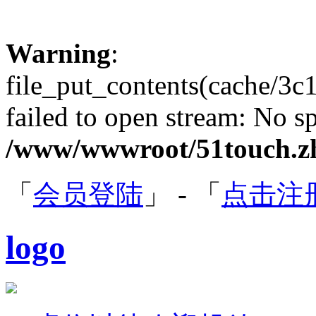
Warning
:
file_put_contents(cache/
failed to open stream: No sp
/www/wwwroot/51touch.zh
「
会员登陆
」 - 「
点击注
logo