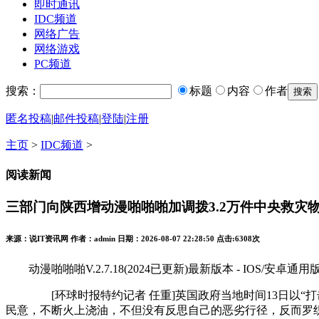
即时通讯
IDC频道
网络广告
网络游戏
PC频道
搜索：
标题
内容
作者
匿名投稿
|
邮件投稿
|
登陆
|
注册
主页
>
IDC频道
>
阅读新闻
三部门向陕西增动漫啪啪啪加调拨3.2万件中央救灾
来源：说IT资讯网 作者：admin 日期：2026-08-07 22:28:50 点击:
6308次
动漫啪啪啪V.2.7.18(2024已更新)最新版本 - IOS/安卓通用
[环球时报特约记者 任重]英国政府当地时间13日以“打击
民意，不断火上浇油，不但没有反思自己的恶劣行径，反而罗