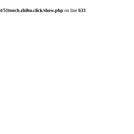
51touch.zhihu.click/show.php
on line
633