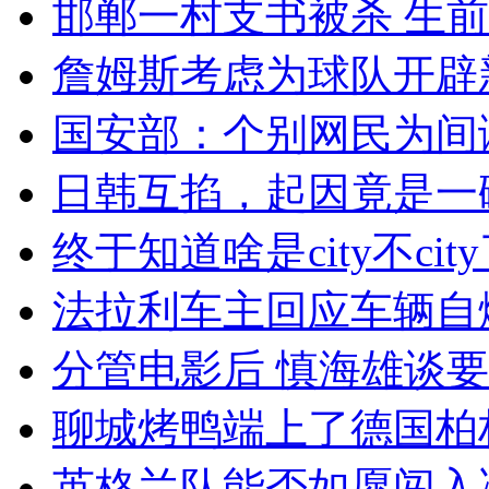
邯郸一村支书被杀 生
詹姆斯考虑为球队开辟
国安部：个别网民为间
日韩互掐，起因竟是一
终于知道啥是city不cit
法拉利车主回应车辆自
分管电影后 慎海雄谈
聊城烤鸭端上了德国柏
英格兰队能否如愿闯入