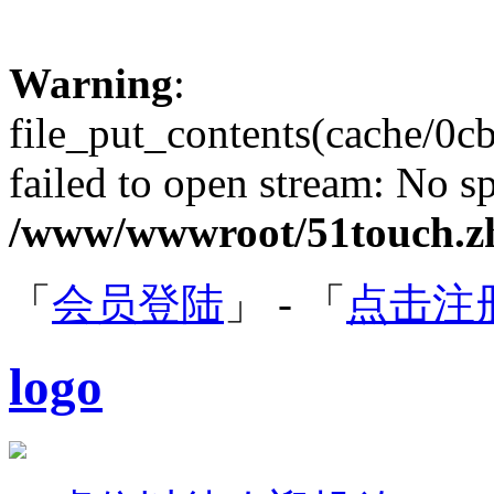
Warning
:
file_put_contents(cache/0
failed to open stream: No sp
/www/wwwroot/51touch.zh
「
会员登陆
」 - 「
点击注
logo