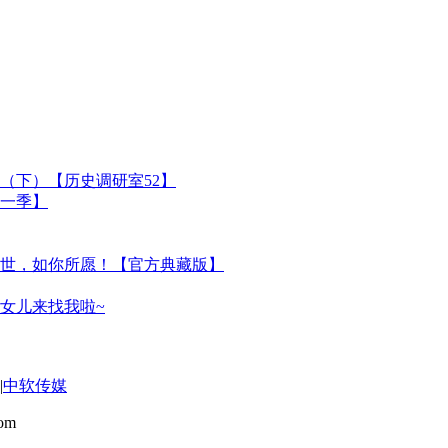
（下）【历史调研室52】
一季】
世，如你所愿！【官方典藏版】
女儿来找我啦~
|
中软传媒
om