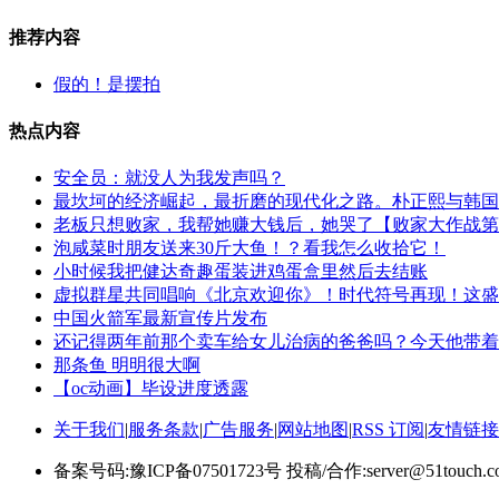
推荐内容
假的！是摆拍
热点内容
安全员：就没人为我发声吗？
最坎坷的经济崛起，最折磨的现代化之路。朴正熙与韩国
老板只想败家，我帮她赚大钱后，她哭了【败家大作战第
泡咸菜时朋友送来30斤大鱼！？看我怎么收拾它！
小时候我把健达奇趣蛋装进鸡蛋盒里然后去结账
虚拟群星共同唱响《北京欢迎你》！时代符号再现！这盛
中国火箭军最新宣传片发布
还记得两年前那个卖车给女儿治病的爸爸吗？今天他带着
那条鱼 明明很大啊
【oc动画】毕设进度透露
关于我们
|
服务条款
|
广告服务
|
网站地图
|
RSS 订阅
|
友情链接
备案号码:豫ICP备07501723号 投稿/合作:server@51touch.c