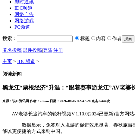
即时通讯
IDC频道
网络广告
网络游戏
PC频道
搜索：
标题
内容
作者
匿名投稿
|
邮件投稿
|
登陆
|
注册
主页
>
IDC频道
>
阅读新闻
黑龙江“票根经济”升温：“跟着赛事游龙江”AV老
来源：说IT资讯网 作者：admin 日期：2026-08-07 02:47:28 点击:
6444次
AV老婆长途汽车的轮杆视频V.1.10.0(2024已更新)官方网站-
数据显示，免签对入境游的促进效果显著。春秋旅游副总经
够以更便捷的方式来到中国。