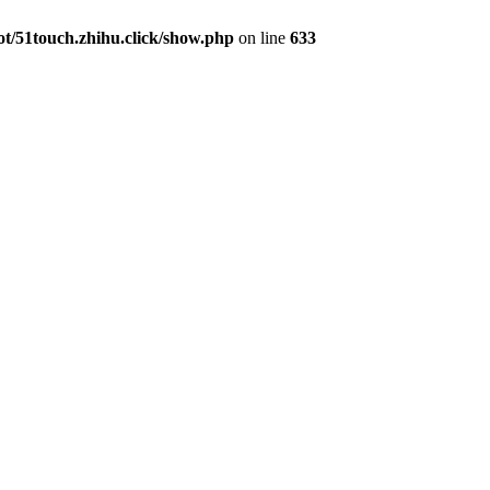
/51touch.zhihu.click/show.php
on line
633