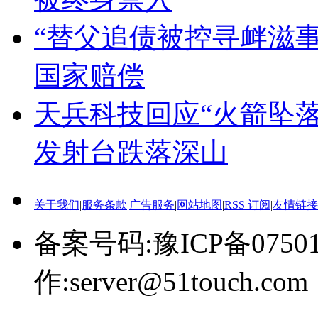
“替父追债被控寻衅滋
国家赔偿
天兵科技回应“火箭坠
发射台跌落深山
关于我们
|
服务条款
|
广告服务
|
网站地图
|
RSS 订阅
|
友情链接
备案号码:豫ICP备0750
作:server@51touch.com