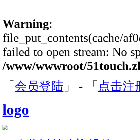
Warning
:
file_put_contents(cache/a
failed to open stream: No sp
/www/wwwroot/51touch.zh
「
会员登陆
」 - 「
点击注
logo