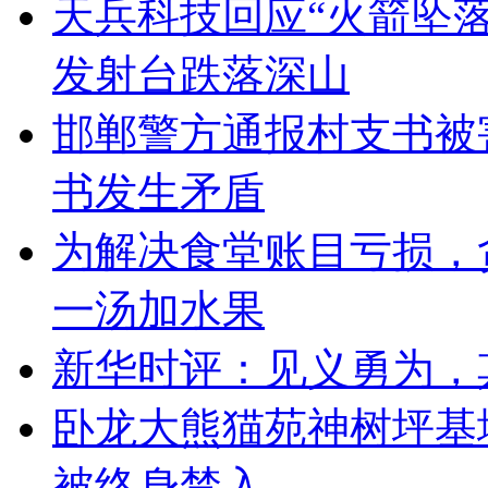
天兵科技回应“火箭坠
发射台跌落深山
邯郸警方通报村支书被
书发生矛盾
为解决食堂账目亏损，
一汤加水果
新华时评：见义勇为，
卧龙大熊猫苑神树坪基
被终身禁入