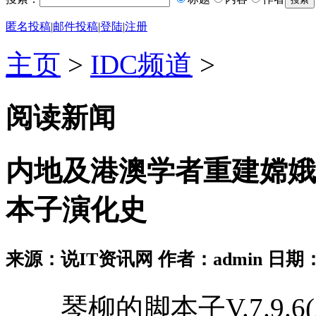
匿名投稿
|
邮件投稿
|
登陆
|
注册
主页
>
IDC频道
>
阅读新闻
内地及港澳学者重建嫦娥
本子演化史
来源：说IT资讯网 作者：admin 日期：2026
琴柳的脚本子V.7.9.6(