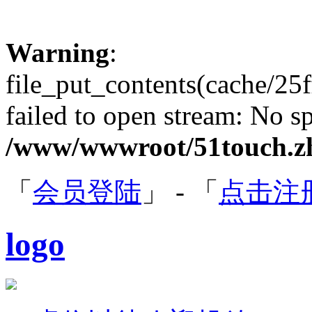
Warning
:
file_put_contents(cache/2
failed to open stream: No sp
/www/wwwroot/51touch.zh
「
会员登陆
」 - 「
点击注
logo