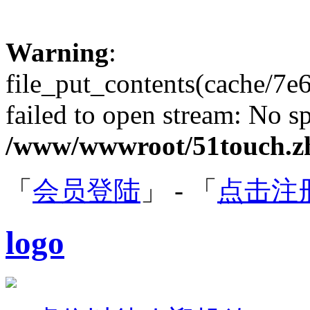
Warning
:
file_put_contents(cache/
failed to open stream: No sp
/www/wwwroot/51touch.zh
「
会员登陆
」 - 「
点击注
logo