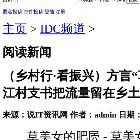
匿名投稿
|
邮件投稿
|
登陆
|
注册
主页
>
IDC频道
>
阅读新闻
（乡村行·看振兴）方言“
江村支书把流量留在乡土
来源：说IT资讯网 作者：admin 日期：2026
草美女的肥屄 - 草美女的肥