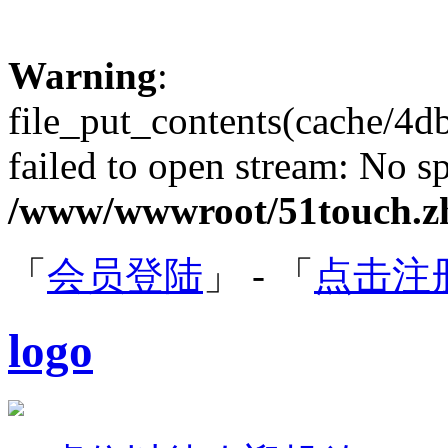
Warning
:
file_put_contents(cache/4
failed to open stream: No sp
/www/wwwroot/51touch.zh
「
会员登陆
」 - 「
点击注
logo