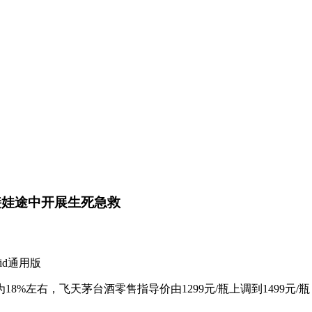
接娃途中开展生死急救
id通用版
，飞天茅台酒零售指导价由1299元/瓶上调到1499元/瓶，出