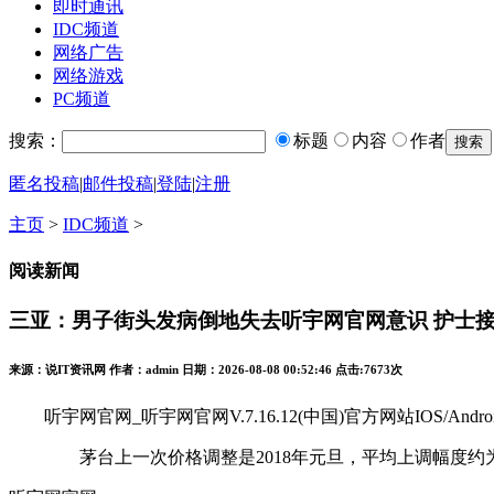
即时通讯
IDC频道
网络广告
网络游戏
PC频道
搜索：
标题
内容
作者
匿名投稿
|
邮件投稿
|
登陆
|
注册
主页
>
IDC频道
>
阅读新闻
三亚：男子街头发病倒地失去听宇网官网意识 护士
来源：说IT资讯网 作者：admin 日期：2026-08-08 00:52:46 点击:
7673次
听宇网官网_听宇网官网V.7.16.12(中国)官方网站IOS/Andro
茅台上一次价格调整是2018年元旦，平均上调幅度约为18%左右