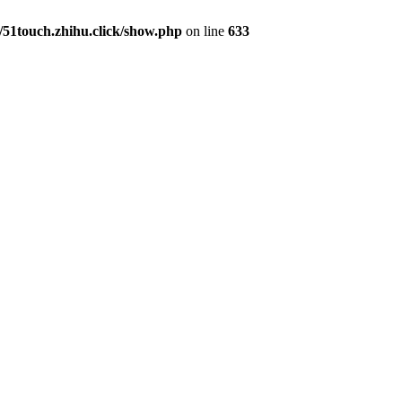
1touch.zhihu.click/show.php
on line
633