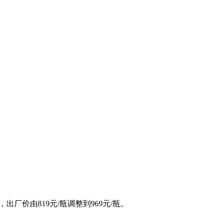
厂价由819元/瓶调整到969元/瓶。