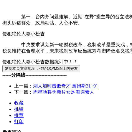
第一，台内务问题难解。近期“在野”党主导的台立法机构
街头诉诸群众，政局动荡、人心不安。
侵犯绝伦人妻小松杏
中央要求谋划新一轮财税改革，税制改革是重头戏，未来增
税负维持在合理水平，未来税制改革应当统筹考虑降低名义税
侵犯绝伦人妻小松杏数据统计中！！
------分隔线----------------------------
上一篇：
湖人加时击败奇才 詹姆斯31+9}
下一篇：
周星驰将为新片女足海选素人
收藏
挑错
推荐
打印