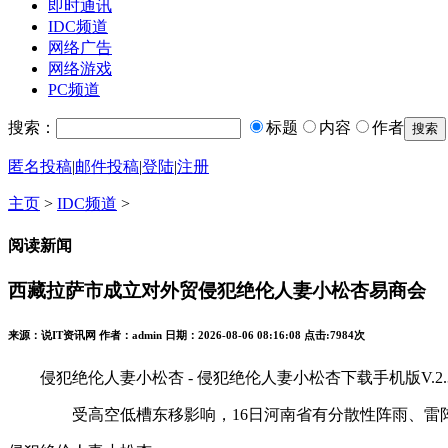
即时通讯
IDC频道
网络广告
网络游戏
PC频道
搜索：
标题
内容
作者
匿名投稿
|
邮件投稿
|
登陆
|
注册
主页
>
IDC频道
>
阅读新闻
西藏拉萨市成立对外贸侵犯绝伦人妻小松杏易商会
来源：说IT资讯网 作者：admin 日期：2026-08-06 08:16:08 点击:
7984次
侵犯绝伦人妻小松杏 - 侵犯绝伦人妻小松杏下载手机版V.2.3.1
受高空低槽东移影响，16日河南省有分散性阵雨、雷阵雨