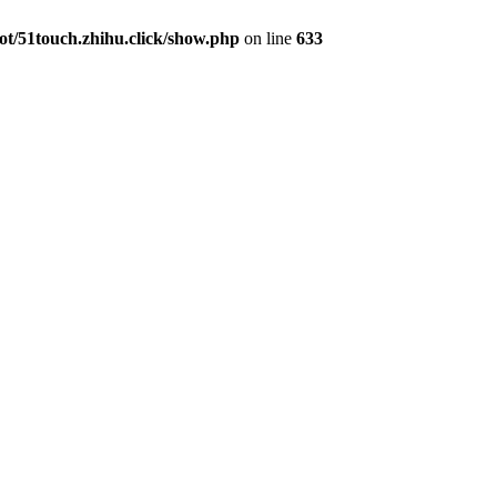
/51touch.zhihu.click/show.php
on line
633