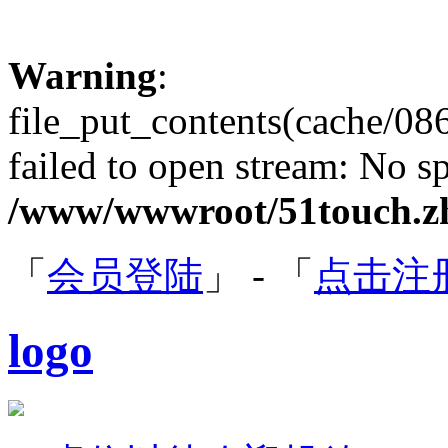
Warning
:
file_put_contents(cache/
failed to open stream: No sp
/www/wwwroot/51touch.zh
「
会员登陆
」 - 「
点击注
logo