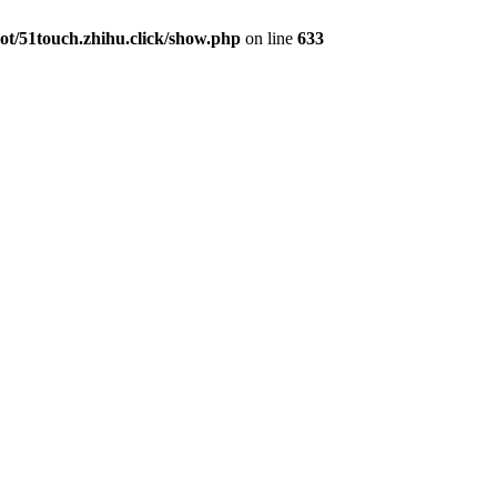
/51touch.zhihu.click/show.php
on line
633