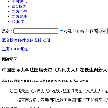
即时通讯
IDC频道
网络广告
网络游戏
PC频道
搜索：
标题
内容
作者
匿名投稿
|
邮件投稿
|
登陆
|
注册
主页
>
IDC频道
>
阅读新闻
中国国际大学法国满天星《八尺夫人》在钱生创新大赛
来源：说IT资讯网 作者：admin 日期：2026-08-09 18:17:47 点击:
6804次
法国满天星《八尺夫人》在钱 - 法国满天星《八尺夫人》在钱下载安
据官网介绍，四川绵阳是我国重要国防军工和科研生产基地，