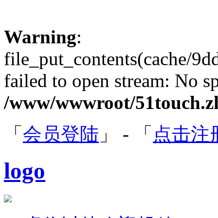
Warning
:
file_put_contents(cache/9
failed to open stream: No sp
/www/wwwroot/51touch.zh
「
会员登陆
」 - 「
点击注
logo