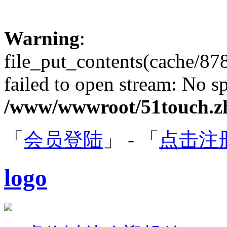
Warning
:
file_put_contents(cache/8
failed to open stream: No sp
/www/wwwroot/51touch.zh
「
会员登陆
」 - 「
点击注
logo