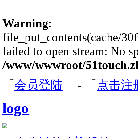
Warning
:
file_put_contents(cache/3
failed to open stream: No sp
/www/wwwroot/51touch.zh
「
会员登陆
」 - 「
点击注
logo