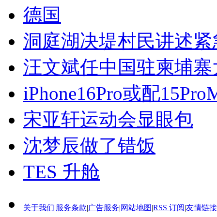
德国
洞庭湖决堤村民讲述紧
汪文斌任中国驻柬埔寨
iPhone16Pro或配15P
宋亚轩运动会显眼包
沈梦辰做了错饭
TES 升舱
关于我们
|
服务条款
|
广告服务
|
网站地图
|
RSS 订阅
|
友情链接