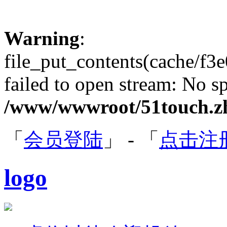
Warning
:
file_put_contents(cache/f
failed to open stream: No sp
/www/wwwroot/51touch.zh
「
会员登陆
」 - 「
点击注
logo