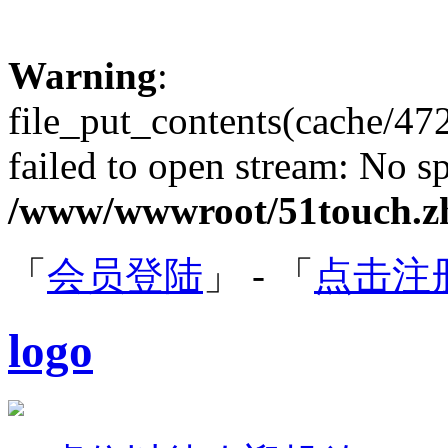
Warning
:
file_put_contents(cache/4
failed to open stream: No sp
/www/wwwroot/51touch.zh
「
会员登陆
」 - 「
点击注
logo