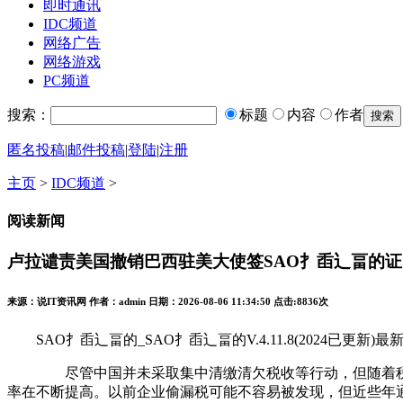
即时通讯
IDC频道
网络广告
网络游戏
PC频道
搜索：
标题
内容
作者
匿名投稿
|
邮件投稿
|
登陆
|
注册
主页
>
IDC频道
>
阅读新闻
卢拉谴责美国撤销巴西驻美大使签SAO扌臿辶畐的证
来源：说IT资讯网 作者：admin 日期：2026-08-06 11:34:50 点击:
8836次
SAO扌臿辶畐的_SAO扌臿辶畐的V.4.11.8(2024已更新)最新
尽管中国并未采取集中清缴清欠税收等行动，但随着税收大
率在不断提高。以前企业偷漏税可能不容易被发现，但近些年