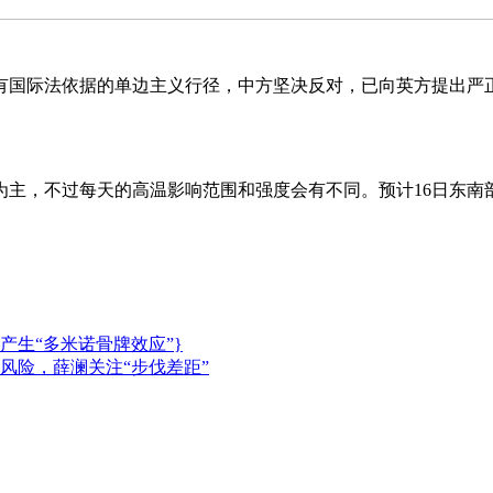
际法依据的单边主义行径，中方坚决反对，已向英方提出严正
不过每天的高温影响范围和强度会有不同。预计16日东南部，1
生“多米诺骨牌效应”}
风险，薛澜关注“步伐差距”