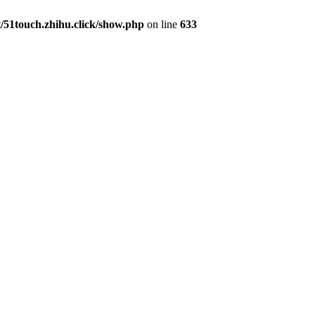
1touch.zhihu.click/show.php
on line
633