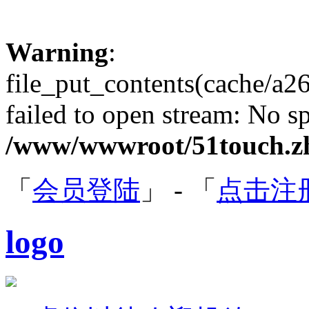
Warning
:
file_put_contents(cache/a
failed to open stream: No sp
/www/wwwroot/51touch.zh
「
会员登陆
」 - 「
点击注
logo