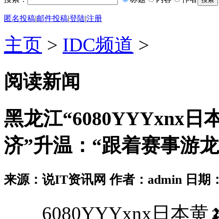
匿名投稿
|
邮件投稿
|
登陆
|
注册
主页
>
IDC频道
>
阅读新闻
黑龙江“6080YYYxnx
济”升温：“跟着赛事游
来源：说IT资讯网 作者：admin 日期：2026
6080YYYxnx日本黄🍌