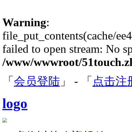
Warning
:
file_put_contents(cache/e
failed to open stream: No sp
/www/wwwroot/51touch.zh
「
会员登陆
」 - 「
点击注
logo