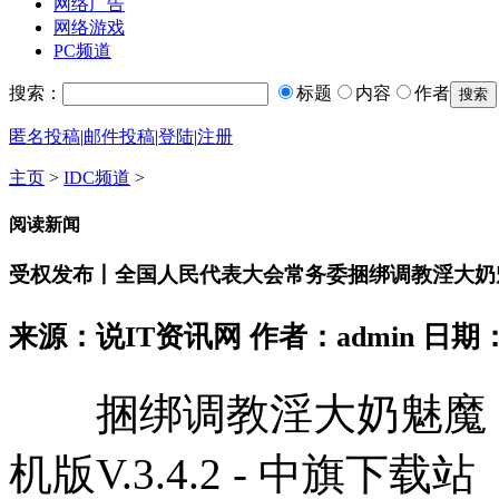
网络广告
网络游戏
PC频道
搜索：
标题
内容
作者
匿名投稿
|
邮件投稿
|
登陆
|
注册
主页
>
IDC频道
>
阅读新闻
受权发布丨全国人民代表大会常务委捆绑调教淫大奶
来源：说IT资讯网 作者：admin 日期：2026
捆绑调教淫大奶魅魔 -
机版V.3.4.2 - 中旗下载站