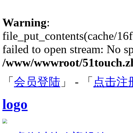
Warning
:
file_put_contents(cache/1
failed to open stream: No sp
/www/wwwroot/51touch.zh
「
会员登陆
」 - 「
点击注
logo