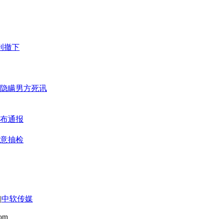
刊撤下
隐瞒男方死讯
发布通报
意抽检
|
中软传媒
om