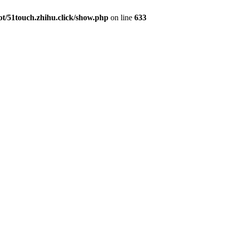
/51touch.zhihu.click/show.php
on line
633