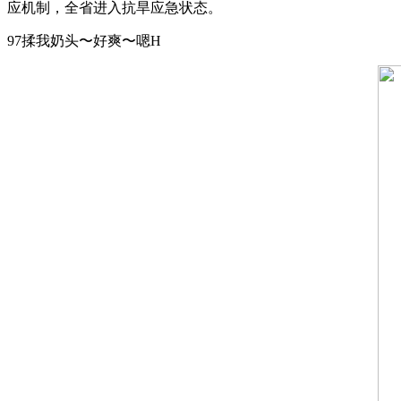
应机制，全省进入抗旱应急状态。
97揉我奶头〜好爽〜嗯H