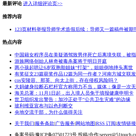
最新评论
进入详细评论页>>
推荐内容
123页材料举报导师学术造假后续：导师又一篇稿件被期
热点内容
中国籍女程序员在美疑酒驾致男伴死亡后离境失联，被指
游族网络创始人林奇被毒杀案将于明日开庭
两小孩起哄让6岁双胞胎姐妹“打架”，姐姐倒地摔头离世
有奖征文23篇获奖作品12篇为同一作者？河南方城文联
cos安陵容、那英、向太上街，存在侵权风险吗？
大妈健身拉断石栏杆官方称用力不当，媒体：像是一次无
海关总署：11月1日起，出入境人员免于填报健康申明卡
世卫组织发出警告：加沙正处于“公共卫生灾难”的边缘
玻利维亚宣布与以色列断交
央地交流干部，为什么值得关注
关于我们
|
服务条款
|
广告服务
|
网站地图
|
RSS 订阅
|
友情链接
备案号码:豫ICP备07501723号 投稿/合作:server@51touch.c