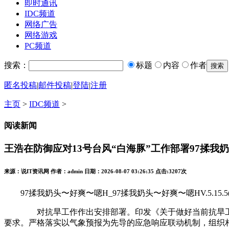
即时通讯
IDC频道
网络广告
网络游戏
PC频道
搜索：
标题
内容
作者
匿名投稿
|
邮件投稿
|
登陆
|
注册
主页
>
IDC频道
>
阅读新闻
王浩在防御应对13号台风“白海豚”工作部署97揉我
来源：说IT资讯网 作者：admin 日期：2026-08-07 03:26:35 点击:
3207次
97揉我奶头〜好爽〜嗯H_97揉我奶头〜好爽〜嗯HV.5.15.5(
对抗旱工作作出安排部署。印发《关于做好当前抗旱工作的
要求。严格落实以气象预报为先导的应急响应联动机制，组织