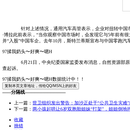
针对上述情况，通用汽车高管表示，企业对扭转中国市场的
·博拉此前表示，“当你观察中国市场时，会发现它与5年前有
并“入股”中国车企。去年10月，斯特兰蒂斯宣布与中国零跑汽
97揉我奶头〜好爽〜嗯H
6月21日，中央纪委国家监委发布消息，自然资源部原党
查起诉。
97揉我奶头〜好爽〜嗯H数据统计中！！
------分隔线----------------------------
上一篇：
世卫组织发出警告：加沙正处于“公共卫生灾难”
下一篇：
两小孩起哄让6岁双胞胎姐妹“打架”，姐姐倒地
收藏
挑错