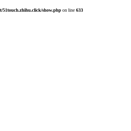
51touch.zhihu.click/show.php
on line
633