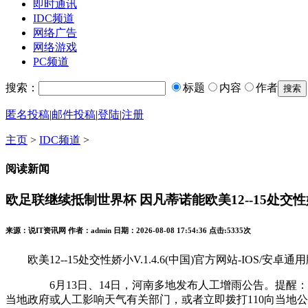
即时通讯
IDC频道
网络广告
网络游戏
PC频道
搜索：
标题
内容
作者
匿名投稿
|
邮件投稿
|
登陆
|
注册
主页
>
IDC频道
>
阅读新闻
欧足联继续抵制世界杯 因凡蒂诺能欧美12--15处交
来源：说IT资讯网 作者：admin 日期：2026-08-08 17:54:36 点击:
5335次
欧美12--15处交性娇小V.1.4.6(中国)官方网站-IOS/安卓通
6月13日、14日，河南多地发布人工增雨公告。提醒：任
当地政府或人工影响天气有关部门，或者立即拨打110向当地