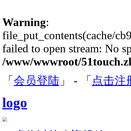
Warning
:
file_put_contents(cache/c
failed to open stream: No sp
/www/wwwroot/51touch.zh
「
会员登陆
」 - 「
点击注
logo