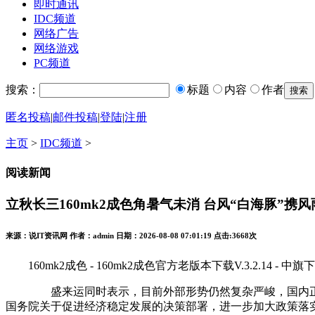
即时通讯
IDC频道
网络广告
网络游戏
PC频道
搜索：
标题
内容
作者
匿名投稿
|
邮件投稿
|
登陆
|
注册
主页
>
IDC频道
>
阅读新闻
立秋长三160mk2成色角暑气未消 台风“白海豚”携
来源：说IT资讯网 作者：admin 日期：2026-08-08 07:01:19 点击:
3668次
160mk2成色 - 160mk2成色官方老版本下载V.3.2.14 - 中旗
盛来运同时表示，目前外部形势仍然复杂严峻，国内正处在
国务院关于促进经济稳定发展的决策部署，进一步加大政策落