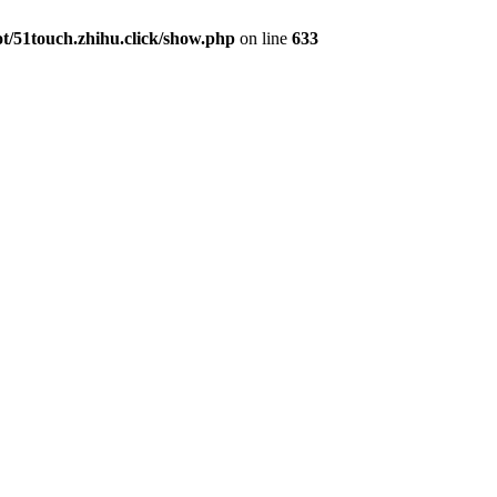
51touch.zhihu.click/show.php
on line
633