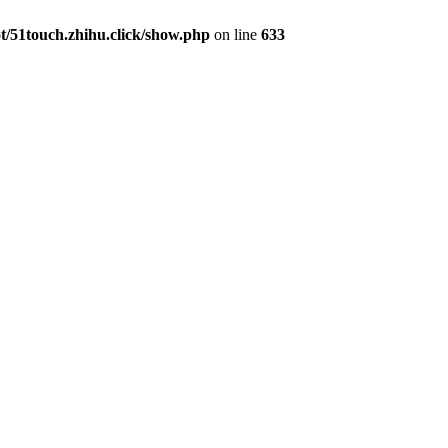
51touch.zhihu.click/show.php
on line
633