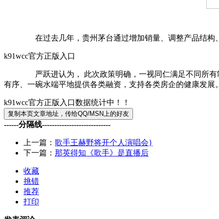
在过去几年，贵州茅台通过增加销量、调整产品结构、提高
k91wcc官方正版入口
严跃进认为， 此次政策明确，一视同仁满足不同所有制房地
有序、一碗水端平地提供各类融资，支持各类房企的健康发展
k91wcc官方正版入口数据统计中！！
------分隔线----------------------------
上一篇：
歌手王赫野将开个人演唱会}
下一篇：
那英得知《歌手》是直播后
收藏
挑错
推荐
打印