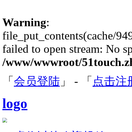
Warning
:
file_put_contents(cache/
failed to open stream: No sp
/www/wwwroot/51touch.zh
「
会员登陆
」 - 「
点击注
logo