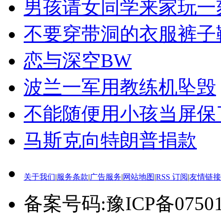
男孩请女同学来家玩一
不要穿带洞的衣服裤子
恋与深空BW
波兰一军用教练机坠毁
不能随便用小孩当屏保
马斯克向特朗普捐款
关于我们
|
服务条款
|
广告服务
|
网站地图
|
RSS 订阅
|
友情链接
备案号码:豫ICP备0750