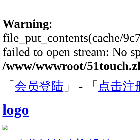
Warning
:
file_put_contents(cache/9
failed to open stream: No sp
/www/wwwroot/51touch.zh
「
会员登陆
」 - 「
点击注
logo