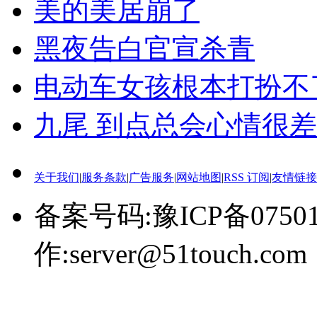
美的美居崩了
黑夜告白官宣杀青
电动车女孩根本打扮不
九尾 到点总会心情很差
关于我们
|
服务条款
|
广告服务
|
网站地图
|
RSS 订阅
|
友情链接
备案号码:豫ICP备0750
作:server@51touch.com