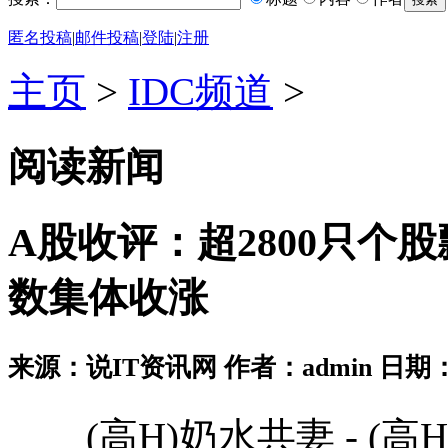
匿名投稿
|
邮件投稿
|
登陆
|
注册
主页
>
IDC频道
>
阅读新闻
A股收评：超2800只个
数集体收涨
来源：说IT资讯网 作者：admin 日期：2026
(高H)奶水共妻 - (高H)