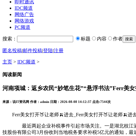
即时通讯
IDC频道
网络广告
网络游戏
PC频道
搜索：
标题
内容
作者
匿名投稿
|
邮件投稿
|
登陆
|
注册
主页
>
IDC频道
>
阅读新闻
河南项城：返乡农民“妙笔生花”“悬浮书法”Ferr美女
来源：说IT资讯网 作者：admin 日期：2026-08-08 14:12:37 点击:
7544次
Ferr美女打开🍑让老师🍌进去_Ferr美女打开🍑让老师🍌进去V.6.
最近两起企业补税事件引起市场关注。一是湖北枝江酒业股份有
技股份有限公司3月份收到当地税务要求补税5亿元的通知，