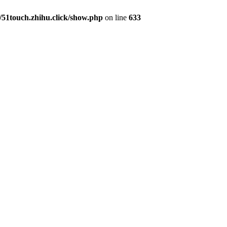
1touch.zhihu.click/show.php
on line
633