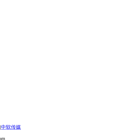
|
中软传媒
om