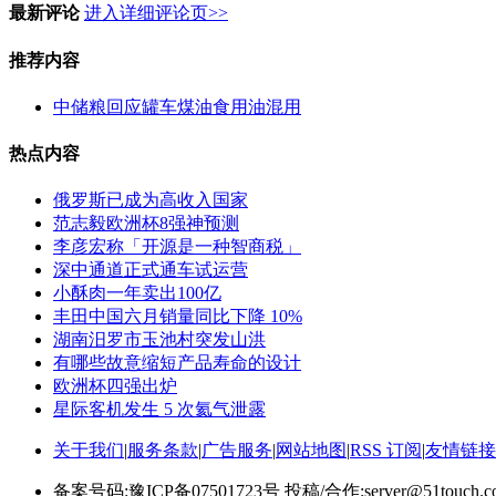
最新评论
进入详细评论页>>
推荐内容
中储粮回应罐车煤油食用油混用
热点内容
俄罗斯已成为高收入国家
范志毅欧洲杯8强神预测
李彦宏称「开源是一种智商税」
深中通道正式通车试运营
小酥肉一年卖出100亿
丰田中国六月销量同比下降 10%
湖南汨罗市玉池村突发山洪
有哪些故意缩短产品寿命的设计
欧洲杯四强出炉
星际客机发生 5 次氦气泄露
关于我们
|
服务条款
|
广告服务
|
网站地图
|
RSS 订阅
|
友情链接
备案号码:豫ICP备07501723号 投稿/合作:server@51touch.c