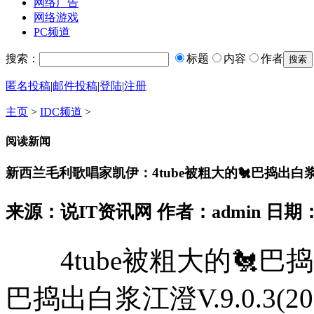
网络广告
网络游戏
PC频道
搜索：
标题
内容
作者
匿名投稿
|
邮件投稿
|
登陆
|
注册
主页
>
IDC频道
>
阅读新闻
新西兰毛利歌唱家凯伊：4tube被粗大的🐔巴捣出
来源：说IT资讯网 作者：admin 日期：2026
4tube被粗大的🐔巴捣出
巴捣出白浆江澄V.9.0.3(2