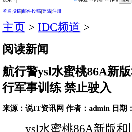
匿名投稿
|
邮件投稿
|
登陆
|
注册
主页
>
IDC频道
>
阅读新闻
航行警ysl水蜜桃86A
行军事训练 禁止驶入
来源：说IT资讯网 作者：admin 日期：2026
ysl水蜜桃86A新版和旧版本