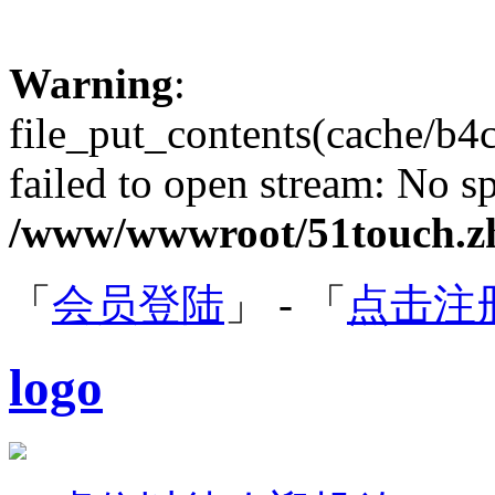
Warning
:
file_put_contents(cache/b
failed to open stream: No sp
/www/wwwroot/51touch.zh
「
会员登陆
」 - 「
点击注
logo