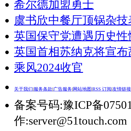
希尔德加盟勇士
虞书欣中餐厅顶锅杂技
英国保守党遭遇历史性
英国首相苏纳克将宣布
乘风2024收官
关于我们
|
服务条款
|
广告服务
|
网站地图
|
RSS 订阅
|
友情链接
备案号码:豫ICP备0750
作:server@51touch.com