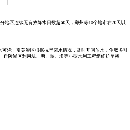
地区连续无有效降水日数超60天，郑州等10个地市在70天以
可浇；引黄灌区根据抗旱需水情况，及时开闸放水，争取多引
积。丘陵岗区利用坑、塘、堰、坝等小型水利工程组织抗旱播