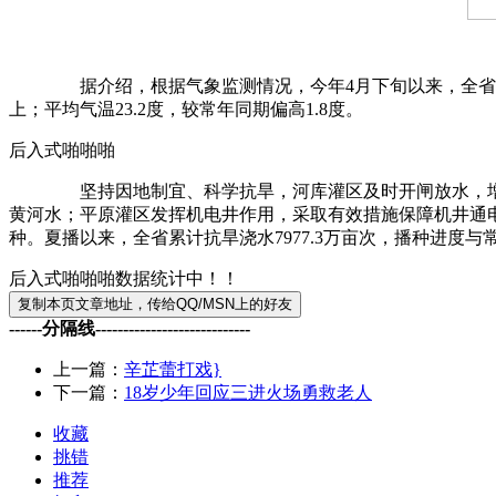
据介绍，根据气象监测情况，今年4月下旬以来，全省平均降水
上；平均气温23.2度，较常年同期偏高1.8度。
后入式啪啪啪
坚持因地制宜、科学抗旱，河库灌区及时开闸放水，增加流
黄河水；平原灌区发挥机电井作用，采取有效措施保障机井通电
种。夏播以来，全省累计抗旱浇水7977.3万亩次，播种进度与
后入式啪啪啪数据统计中！！
------分隔线----------------------------
上一篇：
辛芷蕾打戏}
下一篇：
18岁少年回应三进火场勇救老人
收藏
挑错
推荐