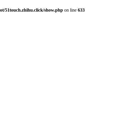
/51touch.zhihu.click/show.php
on line
633