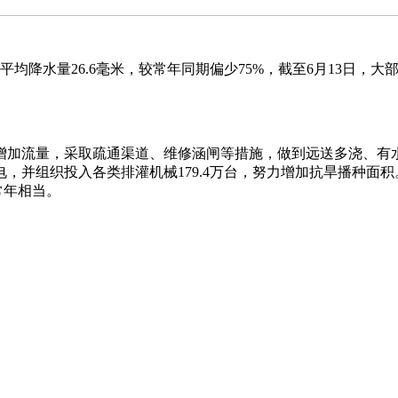
量26.6毫米，较常年同期偏少75%，截至6月13日，大部分
量，采取疏通渠道、维修涵闸等措施，做到远送多浇、有水
，并组织投入各类排灌机械179.4万台，努力增加抗旱播种面
常年相当。