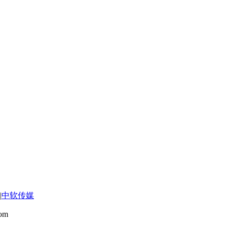
|
中软传媒
om