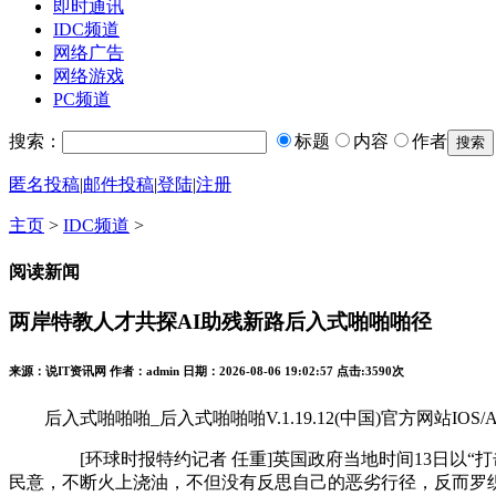
即时通讯
IDC频道
网络广告
网络游戏
PC频道
搜索：
标题
内容
作者
匿名投稿
|
邮件投稿
|
登陆
|
注册
主页
>
IDC频道
>
阅读新闻
两岸特教人才共探AI助残新路后入式啪啪啪径
来源：说IT资讯网 作者：admin 日期：2026-08-06 19:02:57 点击:
3590次
后入式啪啪啪_后入式啪啪啪V.1.19.12(中国)官方网站IOS/An
[环球时报特约记者 任重]英国政府当地时间13日以“打击
民意，不断火上浇油，不但没有反思自己的恶劣行径，反而罗