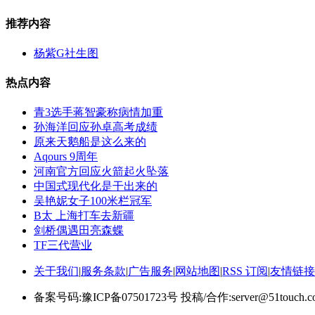
推荐内容
杨紫G社生图
热点内容
青3选手蒋智豪称病情加重
孙海洋回应孙卓高考成绩
原来天鹅船是这么来的
Aqours 9周年
河南官方回应火箭起火坠落
中国式现代化是干出来的
吴艳妮女子100米栏冠军
B太 上海打车去新疆
剑桥偶遇田亮森蝶
TF三代营业
关于我们
|
服务条款
|
广告服务
|
网站地图
|
RSS 订阅
|
友情链接
备案号码:豫ICP备07501723号 投稿/合作:server@51touch.c