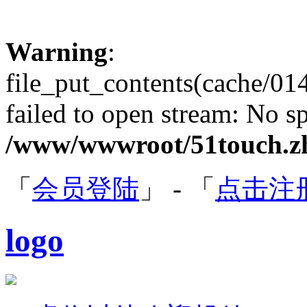
Warning
:
file_put_contents(cache/0
failed to open stream: No sp
/www/wwwroot/51touch.zh
「
会员登陆
」 - 「
点击注
logo