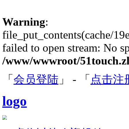
Warning
:
file_put_contents(cache/
failed to open stream: No sp
/www/wwwroot/51touch.zh
「
会员登陆
」 - 「
点击注
logo