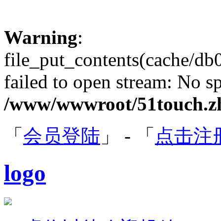
Warning
:
file_put_contents(cache/
failed to open stream: No sp
/www/wwwroot/51touch.zh
「
会员登陆
」 - 「
点击注
logo