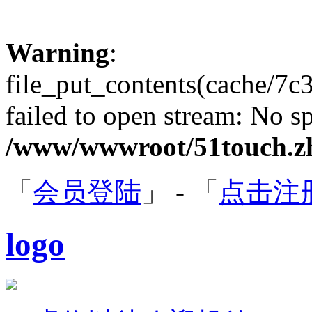
Warning
:
file_put_contents(cache/7
failed to open stream: No sp
/www/wwwroot/51touch.zh
「
会员登陆
」 - 「
点击注
logo