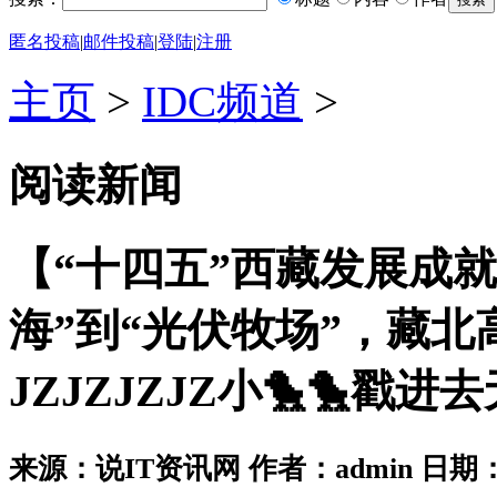
匿名投稿
|
邮件投稿
|
登陆
|
注册
主页
>
IDC频道
>
阅读新闻
【“十四五”西藏发展成
海”到“光伏牧场”，藏北
JZJZJZJZ小🐤🐤戳
来源：说IT资讯网 作者：admin 日期：2026