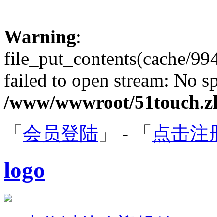
Warning
:
file_put_contents(cache/
failed to open stream: No sp
/www/wwwroot/51touch.zh
「
会员登陆
」 - 「
点击注
logo