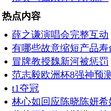
热点内容
薛之谦演唱会完整互动
有哪些故意缩短产品寿
冒牌教授魏新河被惩罚
范志毅欧洲杯8强神预
t1夺冠
林心如回应陈晓陈妍希